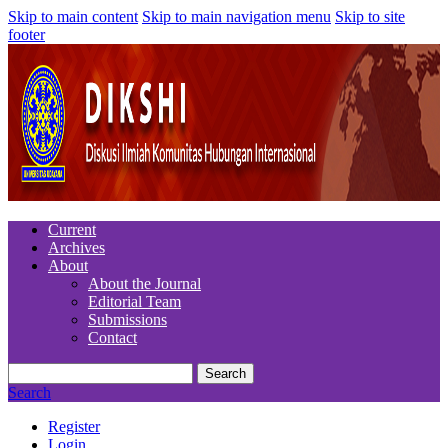
Skip to main content
Skip to main navigation menu
Skip to site
footer
Current
Archives
About
About the Journal
Editorial Team
Submissions
Contact
Search
Search
Register
Login