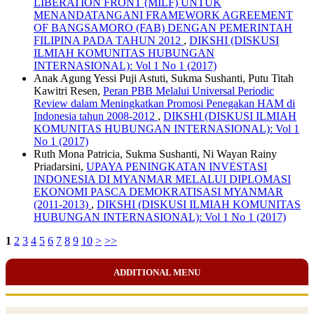
LIBERATION FRONT (MILF) UNTUK
MENANDATANGANI FRAMEWORK AGREEMENT
OF BANGSAMORO (FAB) DENGAN PEMERINTAH
FILIPINA PADA TAHUN 2012
,
DIKSHI (DISKUSI
ILMIAH KOMUNITAS HUBUNGAN
INTERNASIONAL): Vol 1 No 1 (2017)
Anak Agung Yessi Puji Astuti, Sukma Sushanti, Putu Titah
Kawitri Resen,
Peran PBB Melalui Universal Periodic
Review dalam Meningkatkan Promosi Penegakan HAM di
Indonesia tahun 2008-2012
,
DIKSHI (DISKUSI ILMIAH
KOMUNITAS HUBUNGAN INTERNASIONAL): Vol 1
No 1 (2017)
Ruth Mona Patricia, Sukma Sushanti, Ni Wayan Rainy
Priadarsini,
UPAYA PENINGKATAN INVESTASI
INDONESIA DI MYANMAR MELALUI DIPLOMASI
EKONOMI PASCA DEMOKRATISASI MYANMAR
(2011-2013)
,
DIKSHI (DISKUSI ILMIAH KOMUNITAS
HUBUNGAN INTERNASIONAL): Vol 1 No 1 (2017)
1
2
3
4
5
6
7
8
9
10
>
>>
ADDITIONAL MENU