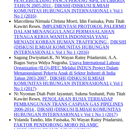
PEACEBUILDING PASCA PERANG SIPIL DI LIBERIA
TAHUN 2005-2011
,
DIKSHI (DISKUSI ILMIAH
KOMUNITAS HUBUNGAN INTERNASIONAL): Vol 1
No 1 (2016)
Marcellena Nirmala Chrisna Moeri, Idin Fasisaka, Putu Titah
Kawitri Resen,
IMPLEMENTASI PROTOKOL PALERMO
DALAM MENANGGULANGI PERMASALAHAN
TENAGA KERJA WANITA INDONESIA YANG
MENJADI KORBAN HUMAN TRAFFICKING
,
DIKSHI
(DISKUSI ILMIAH KOMUNITAS HUBUNGAN
INTERNASIONAL): Vol 1 No 1 (2016)
Sagung Dwiyutiari.K, Ni Wayan Rainy Priadarsini, A.A.
Bagus Surya Widya Nugraha,
Upaya International Labour
Organization (ILO)-IPEC Melalui INDUS Project Dalam
Menanggulangi Pekerja Anak di Sektor Industri di India
Tahun 2003-2007
,
DIKSHI (DISKUSI ILMIAH
KOMUNITAS HUBUNGAN INTERNASIONAL): Vol 1
No 1 (2017)
Ni Nyoman Diah Putri Jayantari, Sukma Sushanti, Putu Titah
Kawitri Resen,
PENOLAKAN RUSIA TERHADAP
PEMBANGUNAN TRANS CASPIAN GAS PIPELINES
2006-2014
,
DIKSHI (DISKUSI ILMIAH KOMUNITAS
HUBUNGAN INTERNASIONAL): Vol 1 No 1 (2017)
Yolanda Tandio, Idin Fasisaka, Ni Wayan Rainy Priadarsini,
FAKTOR PENDORONG MORO ISLAMIC