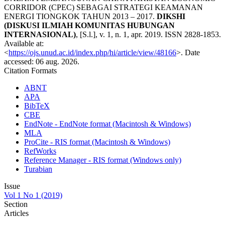
CORRIDOR (CPEC) SEBAGAI STRATEGI KEAMANAN
ENERGI TIONGKOK TAHUN 2013 – 2017.
DIKSHI
(DISKUSI ILMIAH KOMUNITAS HUBUNGAN
INTERNASIONAL)
, [S.l.], v. 1, n. 1, apr. 2019. ISSN 2828-1853.
Available at:
<
https://ojs.unud.ac.id/index.php/hi/article/view/48166
>. Date
accessed: 06 aug. 2026.
Citation Formats
ABNT
APA
BibTeX
CBE
EndNote - EndNote format (Macintosh & Windows)
MLA
ProCite - RIS format (Macintosh & Windows)
RefWorks
Reference Manager - RIS format (Windows only)
Turabian
Issue
Vol 1 No 1 (2019)
Section
Articles