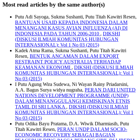
Most read articles by the same author(s)
Putu Adi Sayoga, Sukma Sushanti, Putu Titah Kawitri Resen,
BANTUAN USAID KEPADA INDONESIA DALAM
MENANGANI KASUS AVIAN INFLUENZA (AI) DI
INDONESIA PADA TAHUN 2006-2010
,
DIKSHI
(DISKUSI ILMIAH KOMUNITAS HUBUNGAN
INTERNASIONAL): Vol 1 No 03 (2015)
Kadek Atma Rama, Sukma Sushanti, Putu Titah Kawitri
Resen,
BENTUK ANCAMAN DALAM EXPORT
RESTRAINT POLICY AUSTRALIA TERHADAP
KEAMANAN EKONOMI
,
DIKSHI (DISKUSI ILMIAH
KOMUNITAS HUBUNGAN INTERNASIONAL): Vol 1
No 03 (2015)
I Putu Agung Wira Sudewa, Ni Wayan Rainy Priadarsini,
A.A. Bagus Surya widya nugraha,
PERAN DARI UNITED
NATIONS DEVELOPMENT PROGRAMME (UNDP)
DALAM MENANGGULANGI KEMISKINAN ETNIS
TAMIL DI SRI LANKA
,
DIKSHI (DISKUSI ILMIAH
KOMUNITAS HUBUNGAN INTERNASIONAL): Vol 1
No 03 (2015)
Putu Odika Bayu Pratama, D.A. Wiwik Dharmiasih, Putu
Titah Kawitri Resen,
PERAN UNDP DALAM SOCIO-
ECONOMIC RECOVERY SEBAGAI BAGIAN