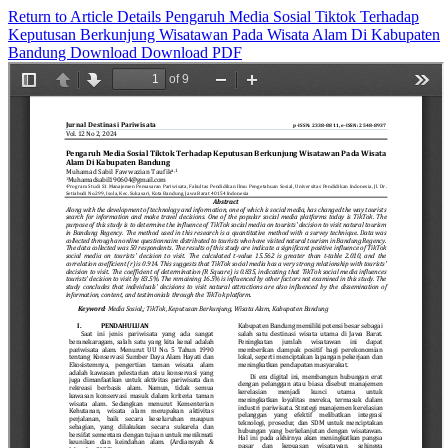
Return to Article Details
Pengaruh Media Sosial Tiktok Terhadap
Keputusan Berkunjung Wisatawan Pada Wisata Alam Di Kabupaten
Bandung
Download
Download PDF