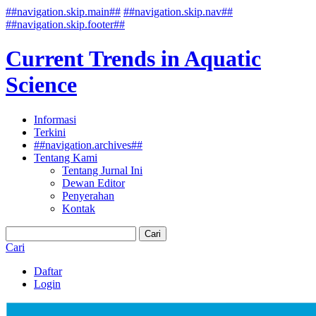
##navigation.skip.main##
##navigation.skip.nav##
##navigation.skip.footer##
Current Trends in Aquatic
Science
Informasi
Terkini
##navigation.archives##
Tentang Kami
Tentang Jurnal Ini
Dewan Editor
Penyerahan
Kontak
Cari
Cari
Daftar
Login