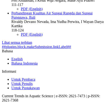
Feri Ardiansah, I Ketut Wija Negara, Made Ayu Pratiwi
111-117
PDF (English)
Perbandingan Kualitas Air Sungai Rangda dan Sungai
Punggawa, Bali
Rivaldy Devano Nevada, Ima Yudha Perwira, I Wayan Darya
Kartika
118-124
PDF (English)
Lihat semua terbitan
##plugins.block.makeSubmission.linkLabel##
Bahasa
English
Bahasa Indonesia
Informasi
Untuk Pembaca
Untuk Penulis
Untuk Pustakawan
Current Trends in Aquatic Science | e-ISSN: 2621-7473 | p-ISSN:
2621-7368