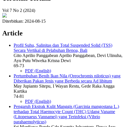
Vol 7 No 2 (2024)
Diterbitkan:
2024-08-15
Article
Profil Suhu, Salinitas dan Total Suspended Solid (TSS)
Secara Vertikal di Pelabuhan Benoa, Bali
Gito Aprilio Panggabean Aprilio Panggabean, Devi Ulinuha,
Ayu Putu Wiweka Krisna Dewi
69-73
PDF (English)
Pertumbuhan Benih Ikan Nila (Oreochromis niloticus) yang
Diberikan Pakan Jenis yang Berbeda secara Ad libitum
May Jupianto Sitepu, I Wayan Restu, Gede Raka Angga
Kartika
74-81
PDF (English)
Pengaruh Ekstrak Kulit Manggis (Garcinia mangostana L.)
terhadap Total Haemocyte Count (THC) Udang Vaname
(Litopenaeus Vannamei) yang Terinfeksi (Vibrio
parahaemolyticus)
Sri Mardiana; Pande Gde Sasmita Julyantoro, Dewa Ayu