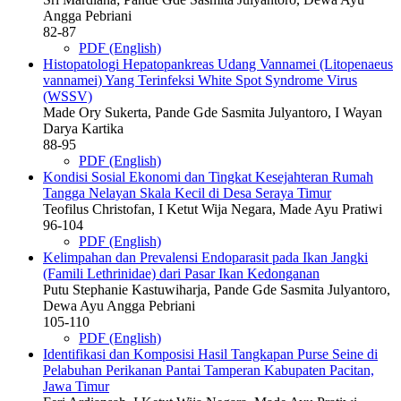
Angga Pebriani
82-87
PDF (English)
Histopatologi Hepatopankreas Udang Vannamei (Litopenaeus
vannamei) Yang Terinfeksi White Spot Syndrome Virus
(WSSV)
Made Ory Sukerta, Pande Gde Sasmita Julyantoro, I Wayan
Darya Kartika
88-95
PDF (English)
Kondisi Sosial Ekonomi dan Tingkat Kesejahteran Rumah
Tangga Nelayan Skala Kecil di Desa Seraya Timur
Teofilus Christofan, I Ketut Wija Negara, Made Ayu Pratiwi
96-104
PDF (English)
Kelimpahan dan Prevalensi Endoparasit pada Ikan Jangki
(Famili Lethrinidae) dari Pasar Ikan Kedonganan
Putu Stephanie Kastuwiharja, Pande Gde Sasmita Julyantoro,
Dewa Ayu Angga Pebriani
105-110
PDF (English)
Identifikasi dan Komposisi Hasil Tangkapan Purse Seine di
Pelabuhan Perikanan Pantai Tamperan Kabupaten Pacitan,
Jawa Timur