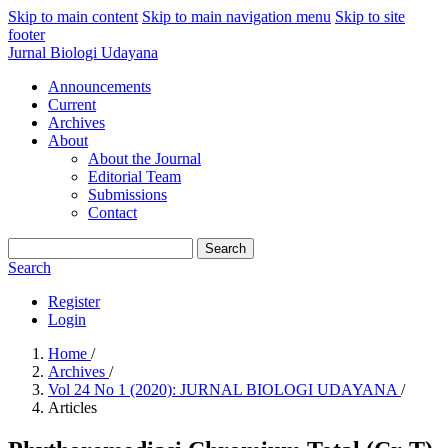
Skip to main content
Skip to main navigation menu
Skip to site
footer
Jurnal Biologi Udayana
Announcements
Current
Archives
About
About the Journal
Editorial Team
Submissions
Contact
Search
Search
Register
Login
Home
/
Archives
/
Vol 24 No 1 (2020): JURNAL BIOLOGI UDAYANA
/
Articles