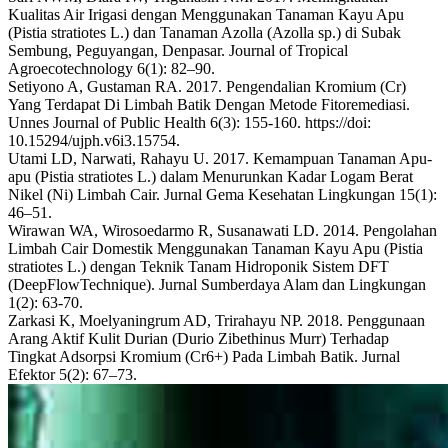
Kualitas Air Irigasi dengan Menggunakan Tanaman Kayu Apu
(Pistia stratiotes L.) dan Tanaman Azolla (Azolla sp.) di Subak
Sembung, Peguyangan, Denpasar. Journal of Tropical
Agroecotechnology 6(1): 82–90.
Setiyono A, Gustaman RA. 2017. Pengendalian Kromium (Cr)
Yang Terdapat Di Limbah Batik Dengan Metode Fitoremediasi.
Unnes Journal of Public Health 6(3): 155-160. https://doi:
10.15294/ujph.v6i3.15754.
Utami LD, Narwati, Rahayu U. 2017. Kemampuan Tanaman Apu-
apu (Pistia stratiotes L.) dalam Menurunkan Kadar Logam Berat
Nikel (Ni) Limbah Cair. Jurnal Gema Kesehatan Lingkungan 15(1):
46–51.
Wirawan WA, Wirosoedarmo R, Susanawati LD. 2014. Pengolahan
Limbah Cair Domestik Menggunakan Tanaman Kayu Apu (Pistia
stratiotes L.) dengan Teknik Tanam Hidroponik Sistem DFT
(DeepFlowTechnique). Jurnal Sumberdaya Alam dan Lingkungan
1(2): 63-70.
Zarkasi K, Moelyaningrum AD, Trirahayu NP. 2018. Penggunaan
Arang Aktif Kulit Durian (Durio Zibethinus Murr) Terhadap
Tingkat Adsorpsi Kromium (Cr6+) Pada Limbah Batik. Jurnal
Efektor 5(2): 67–73.