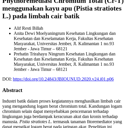
Phythoremediasi Chromium Total (Cr-T)
menggunakan kayu apu (Pistia stratiotes
L.) pada limbah cair batik
Alif Resti Billah
Anita Dewi Moelyaningrum
Kesehatan Lingkungan dan
Kesehatan dan Keselamatan Kerja, Fakultas Kesehatan
Masyarakat, Universitas Jember, Jl. Kalimantan 1 no.93
Jember - Jawa Timur – 68121
Prehatin Trirahayu Ningrum
Kesehatan Lingkungan dan
Kesehatan dan Keselamatan Kerja, Fakultas Kesehatan
Masyarakat, Universitas Jember, Jl. Kalimantan 1 no.93
Jember - Jawa Timur – 68121
DOI:
https://doi.org/10.24843/JBIOUNUD.2020.v24.i01.p06
Abstract
Industri batik dalam proses kegiatannya menghasilkan limbah cair
yang mengandung logam berat chromium total. Kandungan logam
chromium selain dapat menyebabkan pencemaran terhadap
lingkungan juga berdampak keracunan akut dan kronis terhadap
manusia.
Pistia stratiotes
L
. termasuk tanaman fitoremediator yang
dapat mengikat logam berat pada jaringan akar. Penelitian ini