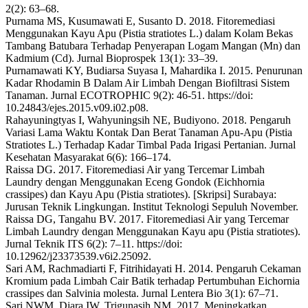
2(2): 63–68.
Purnama MS, Kusumawati E, Susanto D. 2018. Fitoremediasi
Menggunakan Kayu Apu (Pistia stratiotes L.) dalam Kolam Bekas
Tambang Batubara Terhadap Penyerapan Logam Mangan (Mn) dan
Kadmium (Cd). Jurnal Bioprospek 13(1): 33–39.
Purnamawati KY, Budiarsa Suyasa I, Mahardika I. 2015. Penurunan
Kadar Rhodamin B Dalam Air Limbah Dengan Biofiltrasi Sistem
Tanaman. Jurnal ECOTROPHIC 9(2): 46-51. https://doi:
10.24843/ejes.2015.v09.i02.p08.
Rahayuningtyas I, Wahyuningsih NE, Budiyono. 2018. Pengaruh
Variasi Lama Waktu Kontak Dan Berat Tanaman Apu-Apu (Pistia
Stratiotes L.) Terhadap Kadar Timbal Pada Irigasi Pertanian. Jurnal
Kesehatan Masyarakat 6(6): 166–174.
Raissa DG. 2017. Fitoremediasi Air yang Tercemar Limbah
Laundry dengan Menggunakan Eceng Gondok (Eichhornia
crassipes) dan Kayu Apu (Pistia stratiotes). [Skripsi] Surabaya:
Jurusan Teknik Lingkungan. Institut Teknologi Sepuluh November.
Raissa DG, Tangahu BV. 2017. Fitoremediasi Air yang Tercemar
Limbah Laundry dengan Menggunakan Kayu apu (Pistia stratiotes).
Jurnal Teknik ITS 6(2): 7–11. https://doi:
10.12962/j23373539.v6i2.25092.
Sari AM, Rachmadiarti F, Fitrihidayati H. 2014. Pengaruh Cekaman
Kromium pada Limbah Cair Batik terhadap Pertumbuhan Eichornia
crassipes dan Salvinia molesta. Jurnal Lentera Bio 3(1): 67–71.
Sari NWM, Diara IW, Trigunasih NM. 2017. Meningkatkan