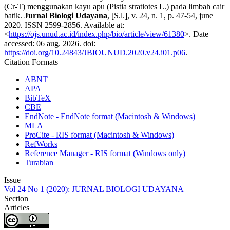
(Cr-T) menggunakan kayu apu (Pistia stratiotes L.) pada limbah cair
batik.
Jurnal Biologi Udayana
, [S.l.], v. 24, n. 1, p. 47-54, june
2020. ISSN 2599-2856. Available at:
<
https://ojs.unud.ac.id/index.php/bio/article/view/61380
>. Date
accessed: 06 aug. 2026. doi:
https://doi.org/10.24843/JBIOUNUD.2020.v24.i01.p06
.
Citation Formats
ABNT
APA
BibTeX
CBE
EndNote - EndNote format (Macintosh & Windows)
MLA
ProCite - RIS format (Macintosh & Windows)
RefWorks
Reference Manager - RIS format (Windows only)
Turabian
Issue
Vol 24 No 1 (2020): JURNAL BIOLOGI UDAYANA
Section
Articles