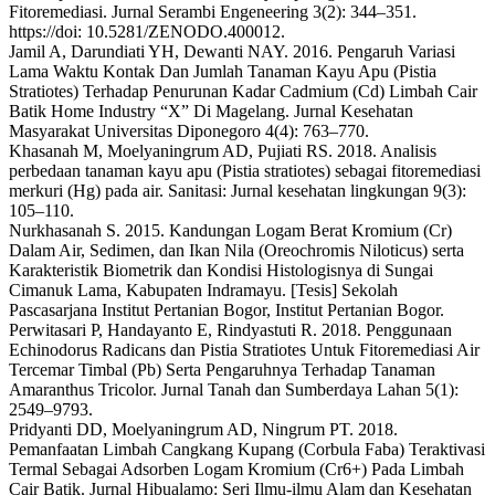
Fitoremediasi. Jurnal Serambi Engeneering 3(2): 344–351.
https://doi: 10.5281/ZENODO.400012.
Jamil A, Darundiati YH, Dewanti NAY. 2016. Pengaruh Variasi
Lama Waktu Kontak Dan Jumlah Tanaman Kayu Apu (Pistia
Stratiotes) Terhadap Penurunan Kadar Cadmium (Cd) Limbah Cair
Batik Home Industry “X” Di Magelang. Jurnal Kesehatan
Masyarakat Universitas Diponegoro 4(4): 763–770.
Khasanah M, Moelyaningrum AD, Pujiati RS. 2018. Analisis
perbedaan tanaman kayu apu (Pistia stratiotes) sebagai fitoremediasi
merkuri (Hg) pada air. Sanitasi: Jurnal kesehatan lingkungan 9(3):
105–110.
Nurkhasanah S. 2015. Kandungan Logam Berat Kromium (Cr)
Dalam Air, Sedimen, dan Ikan Nila (Oreochromis Niloticus) serta
Karakteristik Biometrik dan Kondisi Histologisnya di Sungai
Cimanuk Lama, Kabupaten Indramayu. [Tesis] Sekolah
Pascasarjana Institut Pertanian Bogor, Institut Pertanian Bogor.
Perwitasari P, Handayanto E, Rindyastuti R. 2018. Penggunaan
Echinodorus Radicans dan Pistia Stratiotes Untuk Fitoremediasi Air
Tercemar Timbal (Pb) Serta Pengaruhnya Terhadap Tanaman
Amaranthus Tricolor. Jurnal Tanah dan Sumberdaya Lahan 5(1):
2549–9793.
Pridyanti DD, Moelyaningrum AD, Ningrum PT. 2018.
Pemanfaatan Limbah Cangkang Kupang (Corbula Faba) Teraktivasi
Termal Sebagai Adsorben Logam Kromium (Cr6+) Pada Limbah
Cair Batik. Jurnal Hibualamo: Seri Ilmu-ilmu Alam dan Kesehatan