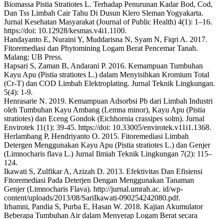
Biomassa Pistia Stratiotes L. Terhadap Penurunan Kadar Bod, Cod,
Dan Tss Limbah Cair Tahu Di Dusun Klero Sleman Yogyakarta.
Jurnal Kesehatan Masyarakat (Journal of Public Health) 4(1): 1–16.
https://doi: 10.12928/kesmas.v4i1.1100.
Handayanto E, Nuraini Y, Muddarisna N, Syam N, Fiqri A. 2017.
Fitoremediasi dan Phytomining Logam Berat Pencemar Tanah.
Malang: UB Press.
Hapsari S, Zaman B, Andarani P. 2016. Kemampuan Tumbuhan
Kayu Apu (Pistia stratiotes L.) dalam Menyisihkan Kromium Total
(Cr-T) dan COD Limbah Elektroplating. Jurnal Teknik Lingkungan.
5(4): 1-9.
Henrasarie N. 2019. Kemampuan Adsorbsi Pb dari Limbah Industri
oleh Tumbuhan Kayu Ambang (Lemna minor), Kayu Apu (Pistia
stratiotes) dan Eceng Gondok (Eichhornia crassipes solm). Jurnal
Envirotek 11(1): 39-45. https://doi: 10.33005/envirotek.v11i1.1368.
Herlambang P, Hendriyanto O. 2015. Fitoremediasi Limbah
Detergen Menggunakan Kayu Apu (Pistia stratiotes L.) dan Genjer
(Limnocharis flava L.) Jurnal Ilmiah Teknik Lingkungan 7(2): 115–
124.
Ikawati S, Zulfikar A, Azizah D. 2013. Efektivitas Dan Efisiensi
Fitoremediasi Pada Deterjen Dengan Menggunakan Tanaman
Genjer (Limnocharis Flava). http://jurnal.umrah.ac. id/wp-
content/uploads/2013/08/SariIkawati-090254242080.pdf.
Irhamni, Pandia S, Purba E, Hasan W. 2018. Kajian Akumulator
Beberapa Tumbuhan Air dalam Menyerap Logam Berat secara