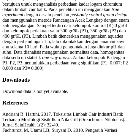
bertujuan untuk menganalisis perbedaan kadar logam chromium
dalam limbah cair batik. Pada penelitian ini menggunakan
true
experiment
dengan desain penelitan
post-only control group design
dan menggunakan metode Rancangan Acak Lengkap dengan enam
kali pengulangan. Sampel terdiri dari kelompok kontrol (K) 0 gr/6L
dan kelompok perlakuan yaitu 300 gr/6L (P1), 350 gr/6L (P2) dan
400 gr/6L (P3). Limbah batik diencerkan menggunakan aquades
dengan perbandingan 1:5, lalu dikontakkan dengan tanaman kayu
apu selama 10 hari. Pada waktu pengontakan juga diukur pH dan
suhu. Data dianalisis menggunakan normalitas data, homogenitas
data serta uji statistik
one way anova
. Antara kelompok K dengan
P1, P2, P3 menunjukkan perbedaan yang signifikan (P1=0.007; P2=
0.000 dan P3= 0.000).
Downloads
Download data is not yet available.
References
Andriani R, Hartini. 2017. Toksisitas Limbah Cair Industri Batik
Terhadap Morfologi Sisik Ikan Nila Gift (Oreochomis Nilotocus).
Jurnal SainHealth 1(2): 32-40.
Fachrurozi M, Utami LB, Suryani D. 2010. Pengaruh Variasi